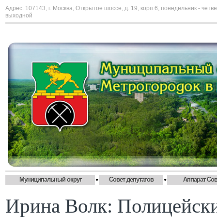
Адрес: 107143, г. Москва, Открытое шоссе, д. 19, корп.6, понедельник - четве
выходной
•
•
Муниципальный округ
Совет депутатов
Аппарат Сов
Ирина Волк: Полицейски