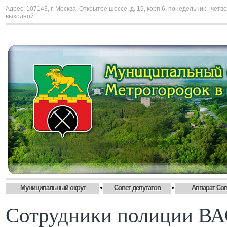
Адрес: 107143, г. Москва, Открытое шоссе, д. 19, корп.6, понедельник - четве
выходной
•
•
Муниципальный округ
Совет депутатов
Аппарат Сов
Сотрудники полиции ВА