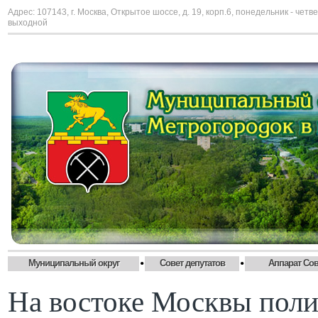
Адрес: 107143, г. Москва, Открытое шоссе, д. 19, корп.6, понедельник - четве
выходной
•
•
Муниципальный округ
Совет депутатов
Аппарат Сов
На востоке Москвы поли