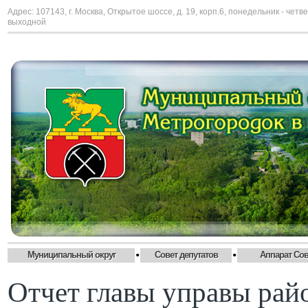
Адрес: 107143, г. Москва, Открытое шоссе, д. 19, корп.6, понедельник - четве
выходной
•
•
Муниципальный округ
Совет депутатов
Аппарат Сов
Отчет главы управы рай