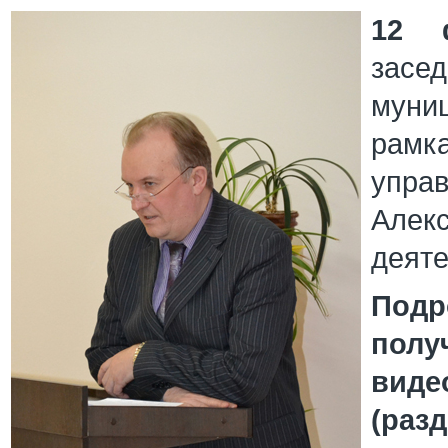
12 
зас
муни
рамка
упра
Алек
деяте
Под
пол
виде
(разд