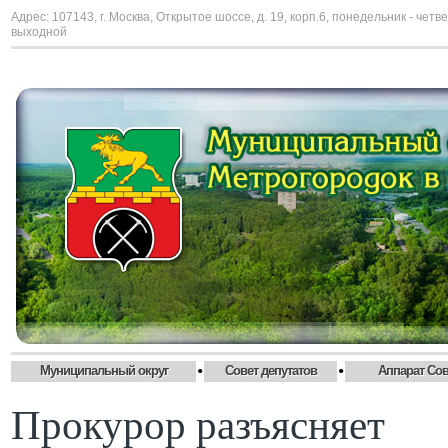
Адрес: 107143, г. Москва, Открытое шоссе, д. 19, корп.6, понедельник - четве
выходной
•
•
Муниципальный округ
Совет депутатов
Аппарат Сов
Прокурор разъясняет