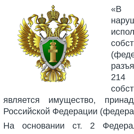
«В 
нару
испол
собс
(фед
разъя
214
собс
является имущество, прина
Российской Федерации (федера
На основании ст. 2 Федерал