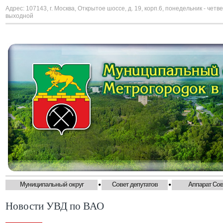
Адрес: 107143, г. Москва, Открытое шоссе, д. 19, корп.6, понедельник - четве
выходной
•
•
Муниципальный округ
Совет депутатов
Аппарат Сов
Новости УВД по ВАО