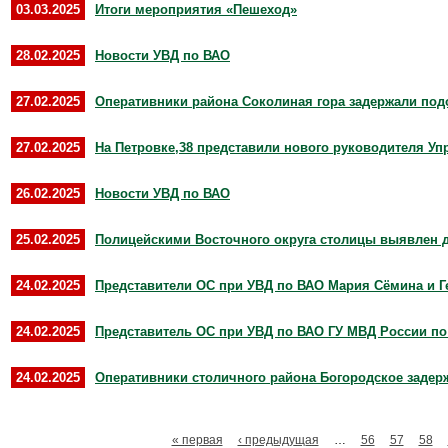
03.03.2025
Итоги мероприятия «Пешеход»
28.02.2025
Новости УВД по ВАО
27.02.2025
Оперативники района Соколиная гора задержали подо
27.02.2025
На Петровке,38 представили нового руководителя Уп
26.02.2025
Новости УВД по ВАО
25.02.2025
Полицейскими Восточного округа столицы выявлен д
24.02.2025
Представители ОС при УВД по ВАО Мария Сёмина и Ге
24.02.2025
Представитель ОС при УВД по ВАО ГУ МВД России по г
24.02.2025
Оперативники столичного района Богородское задерж
« первая
‹ предыдущая
…
56
57
58