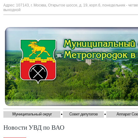
Адрес: 107143, г. Москва, Открытое шоссе, д. 19, корп.6, понедельник - четве
выходной
•
•
Муниципальный округ
Совет депутатов
Аппарат Сов
Новости УВД по ВАО