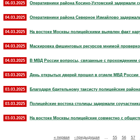
06.03.2025
Оперативники района Косино-Ухтомский задержали 
04.03.2025
Оперативники района Северное Измайлово задержал
04.03.2025
На востоке Москвы полицейскими выявлен факт нар
04.03.2025
Маскировка фишинговых ресурсов мнимой проверкой
04.03.2025
В МВД России вопросы, связанные с прохождением сл
03.03.2025
День открытых дверей прошел в отделе МВД России 
03.03.2025
Благодаря бдительному таксисту полицейские района
03.03.2025
Полицейские востока столицы задержали соучастник
03.03.2025
На востоке Москвы полицейские совместно с общест
« первая
‹ предыдущая
…
55
56
57